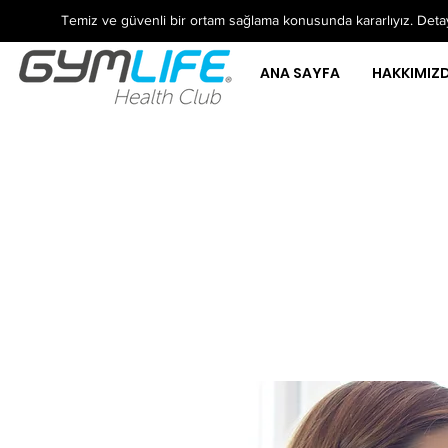
Temiz ve güvenli bir ortam sağlama konusunda kararlıyız. Detayl
ANA SAYFA
HAKKIMIZ