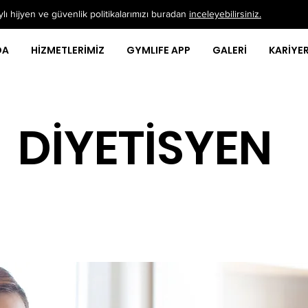
ı hijyen ve güvenlik politikalarımızı buradan
inceleyebilirsiniz.
DA
HİZMETLERİMİZ
GYMLIFE APP
GALERİ
KARİYE
DİYETİSYEN