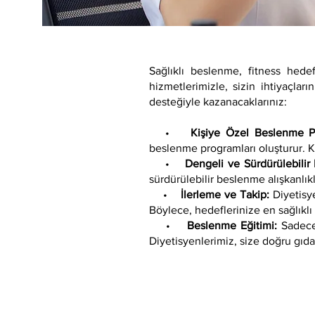
Sağlıklı beslenme, fitness hede
hizmetlerimizle, sizin ihtiyaçlar
desteğiyle kazanacaklarınız:
•
Kişiye Özel Beslenme P
beslenme programları oluşturur. Ki
•
Dengeli ve Sürdürülebili
sürdürülebilir beslenme alışkanlık
•
İlerleme ve Takip:
Diyetisye
Böylece, hedeflerinize en sağlıklı 
•
Beslenme Eğitimi:
Sadece 
Diyetisyenlerimiz, size doğru gıda