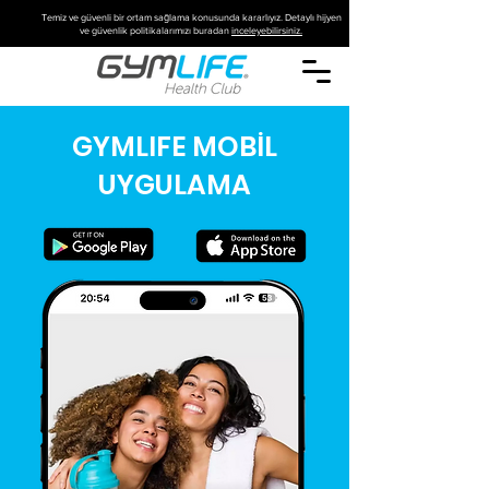
Temiz ve güvenli bir ortam sağlama konusunda kararlıyız. Detaylı hijyen
ve güvenlik politikalarımızı buradan
inceleyebilirsiniz.
GYMLIFE MOBİL
UYGULAMA