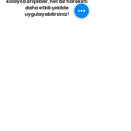
kolayca erişebilir, her bir hareketi
daha etkili şekilde
uygulayabilirsiniz!
Eğitmen Detayı: Programınızı
hazırlayan eğitmeni görün, onun
rehberliğinde ilerleyin.
Set ve Tekrar Bilgisi: Hangi
hareketi kaç set ve kaç tekrar
yapmanız gerektiğini adım adım
takip edin.
Videolu Anlatımlar: Her bir
hareketin doğru formunu
öğrenmek için videolu
anlatımlara göz atın.
Hedefine Ulaşmak İçin