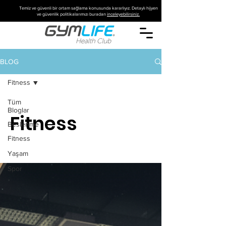
Temiz ve güvenli bir ortam sağlama konusunda kararlıyız. Detaylı hijyen
ve güvenlik politikalarımızı buradan
inceleyebilirsiniz.
BLOG
Fitness
Tüm
Bloglar
Fitness
Beslenme
Fitness
Yaşam
Spor