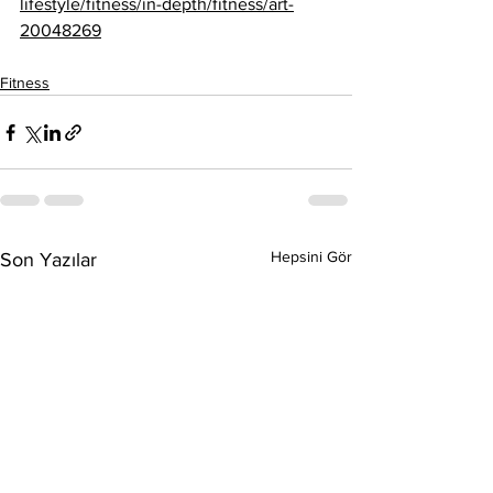
lifestyle/fitness/in-depth/fitness/art-
20048269
Fitness
Hepsini Gör
Son Yazılar