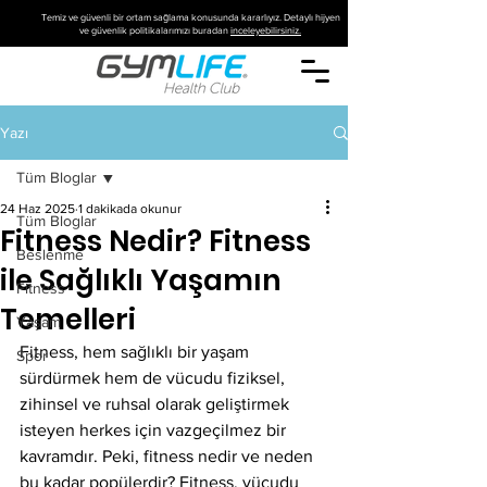
Temiz ve güvenli bir ortam sağlama konusunda kararlıyız. Detaylı hijyen
ve güvenlik politikalarımızı buradan
inceleyebilirsiniz.
Yazı
Tüm Bloglar
24 Haz 2025
1 dakikada okunur
Tüm Bloglar
Fitness Nedir? Fitness
Beslenme
ile Sağlıklı Yaşamın
Fitness
Temelleri
Yaşam
Fitness, hem sağlıklı bir yaşam 
Spor
sürdürmek hem de vücudu fiziksel, 
zihinsel ve ruhsal olarak geliştirmek 
isteyen herkes için vazgeçilmez bir 
kavramdır. Peki, fitness nedir ve neden 
bu kadar popülerdir? Fitness, vücudu 