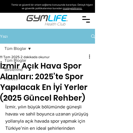
Temiz ve güvenli bir ortam sağlama konusunda kararlıyız. Detaylı hijyen
ve güvenlik politikalarımızı buradan
inceleyebilirsiniz.
Yazı
Tüm Bloglar
11 Tem 2025
2 dakikada okunur
Tüm Bloglar
İzmir Açık Hava Spor
Beslenme
Alanları: 2025’te Spor
Fitness
Yapılacak En İyi Yerler
Yaşam
(2025 Güncel Rehber)
Spor
İzmir, yılın büyük bölümünde güneşli 
havası ve sahil boyunca uzanan yürüyüş 
yollarıyla açık havada spor yapmak için 
Türkiye’nin en ideal şehirlerinden 