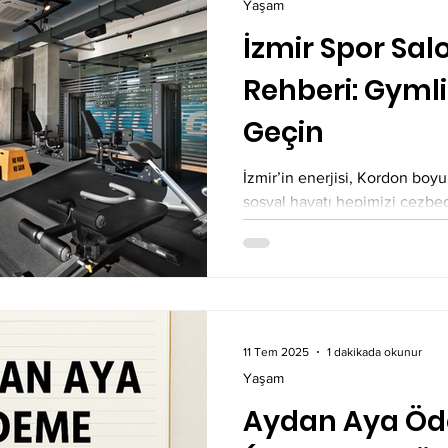
Yaşam
İzmir Spor Sal
Rehberi: Gymli
Geçin
İzmir’in enerjisi, Kordon boyu
sosyal hayatı hepimizi cezbe
lezzetler (gevrek, boyoz, kumr
dengesini kurmak bazen zorlay
sağlığınız için atacağınız en
destek almaktır. Eğer siz de 
spor salonu üyeliği sürecinin 
dikkat etmeniz gerektiğini bu
11 Tem 2025
1 dakikada okunur
İzmir Spor Salonu Üyeliği Ol
Yaşam
Aydan Aya Ö