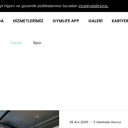
ı hijyen ve güvenlik politikalarımızı buradan
inceleyebilirsiniz.
DA
HİZMETLERİMİZ
GYMLIFE APP
GALERİ
KARİYE
Yaşam
Spor
26 Ara 2025
2 dakikada okunur