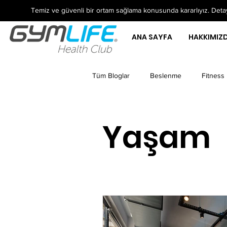
Temiz ve güvenli bir ortam sağlama konusunda kararlıyız. Detayl
ANA SAYFA
HAKKIMIZ
Tüm Bloglar
Beslenme
Fitness
Yaşam