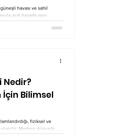
r)
güneşli havası ve sahil
rıyla açık havada spor
al...
i Nedir?
İçin Bilimsel
amlandırdığı, fiziksel ve
bir süreçtir. Modern dünyada