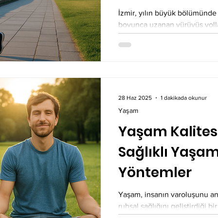
Güncel Rehbe
İzmir, yılın büyük bölümünde 
boyunca uzanan yürüyüş yolla
yapmak için Türkiye’nin en ide
28 Haz 2025
1 dakikada okunur
Yaşam
Yaşam Kalites
Sağlıklı Yaşam 
Yöntemler
Yaşam, insanın varoluşunu anl
ruhsal sağlığını geliştirdiği 
yaşam kalitesi,...