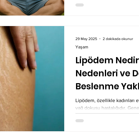
29 May 2025
2 dakikada okunur
Yaşam
Lipödem Nedir? 
Nedenleri ve 
Beslenme Yakl
Lipödem, özellikle kadınları et
yağ dokusu hastalığıdır. Genell
durum,...