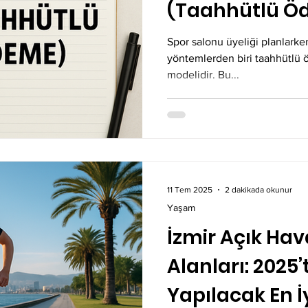
(Taahhütlü Ö
Spor salonu üyeliği planlarken
yöntemlerden biri taahhütlü
modelidir. Bu...
11 Tem 2025
2 dakikada okunur
Yaşam
İzmir Açık Hav
Alanları: 2025’
Yapılacak En İy